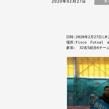
イ
2020年02月27日
日時:2020年2月27日(木)
場所:Fisco　Futsal　
参加:　32名5組合6チーム