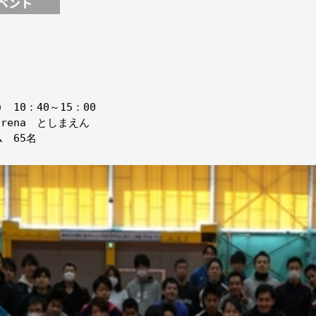
ベント
　10：40～15：00

arena　としまえん

　65名
