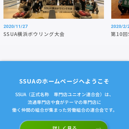
2020/11/27
2020/2/
SSUA横浜ボウリング大会
第10
SSUAのホームページへようこそ
SSUA（正式名称 専門店ユニオン連合会）は、
流通専門店や食がテーマの専門店に
働く仲間の組合が集まった労働組合の連合会です。
詳しく見る